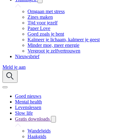
Omgaan met stress
Zines maken
Tijd voor jezelf
Paper Love
Goed zoals je bent
Kalmeer je lichaam, kalmeer je geest
Minder moe, meer energie
Vergroot je zelfvertrouwen
Nieuwsbrief
Meld je aan
Goed nieuws
Mental health
Levenslessen
Slow life
Gratis downloads
Wandelgids
Haakgids