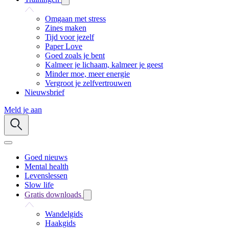
Omgaan met stress
Zines maken
Tijd voor jezelf
Paper Love
Goed zoals je bent
Kalmeer je lichaam, kalmeer je geest
Minder moe, meer energie
Vergroot je zelfvertrouwen
Nieuwsbrief
Meld je aan
Goed nieuws
Mental health
Levenslessen
Slow life
Gratis downloads
Wandelgids
Haakgids