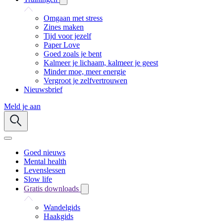
Omgaan met stress
Zines maken
Tijd voor jezelf
Paper Love
Goed zoals je bent
Kalmeer je lichaam, kalmeer je geest
Minder moe, meer energie
Vergroot je zelfvertrouwen
Nieuwsbrief
Meld je aan
Goed nieuws
Mental health
Levenslessen
Slow life
Gratis downloads
Wandelgids
Haakgids