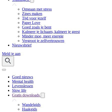
Omgaan met stress
Zines maken
Tijd voor jezelf
Paper Love
Goed zoals je bent
Kalmeer je lichaam, kalmeer je geest
Minder moe, meer energie
Vergroot je zelfvertrouwen
Nieuwsbrief
Meld je aan
Goed nieuws
Mental health
Levenslessen
Slow life
Gratis downloads
Wandelgids
Haakgids