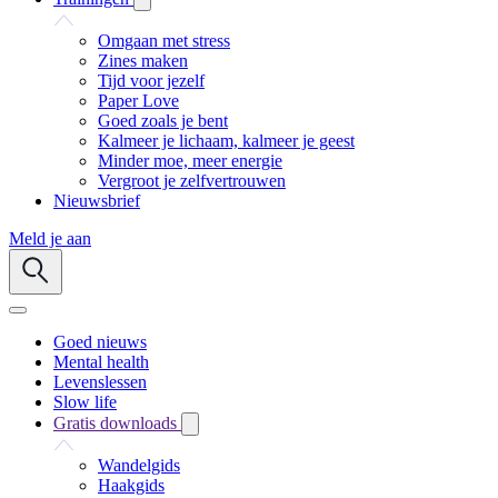
Omgaan met stress
Zines maken
Tijd voor jezelf
Paper Love
Goed zoals je bent
Kalmeer je lichaam, kalmeer je geest
Minder moe, meer energie
Vergroot je zelfvertrouwen
Nieuwsbrief
Meld je aan
Goed nieuws
Mental health
Levenslessen
Slow life
Gratis downloads
Wandelgids
Haakgids