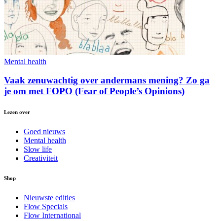
Mental health
Vaak zenuwachtig over andermans mening? Zo ga
je om met FOPO (Fear of People’s Opinions)
Lezen over
Goed nieuws
Mental health
Slow life
Creativiteit
Shop
Nieuwste edities
Flow Specials
Flow International