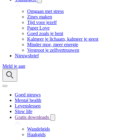
Omgaan met stress
Zines maken
Tijd voor jezelf
Paper Love
Goed zoals je bent
Kalmeer je lichaam, kalmeer je geest
Minder moe, meer energie
Vergroot je zelfvertrouwen
Nieuwsbrief
Meld je aan
Goed nieuws
Mental health
Levenslessen
Slow life
Gratis downloads
Wandelgids
Haakgids