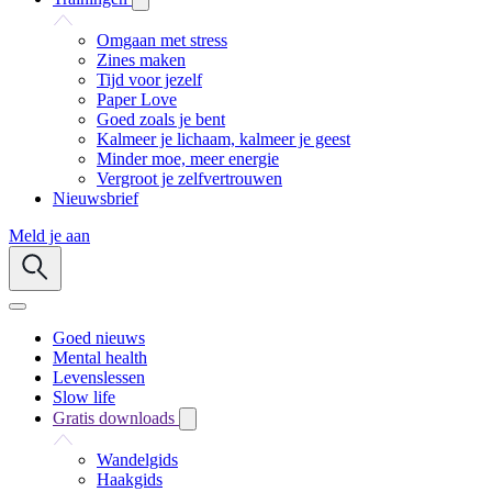
Omgaan met stress
Zines maken
Tijd voor jezelf
Paper Love
Goed zoals je bent
Kalmeer je lichaam, kalmeer je geest
Minder moe, meer energie
Vergroot je zelfvertrouwen
Nieuwsbrief
Meld je aan
Goed nieuws
Mental health
Levenslessen
Slow life
Gratis downloads
Wandelgids
Haakgids