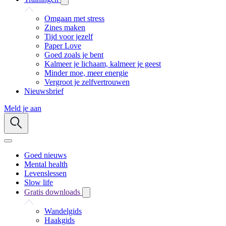
Omgaan met stress
Zines maken
Tijd voor jezelf
Paper Love
Goed zoals je bent
Kalmeer je lichaam, kalmeer je geest
Minder moe, meer energie
Vergroot je zelfvertrouwen
Nieuwsbrief
Meld je aan
Goed nieuws
Mental health
Levenslessen
Slow life
Gratis downloads
Wandelgids
Haakgids