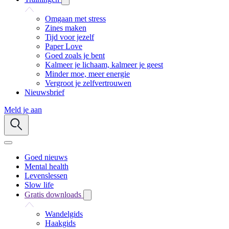
Omgaan met stress
Zines maken
Tijd voor jezelf
Paper Love
Goed zoals je bent
Kalmeer je lichaam, kalmeer je geest
Minder moe, meer energie
Vergroot je zelfvertrouwen
Nieuwsbrief
Meld je aan
Goed nieuws
Mental health
Levenslessen
Slow life
Gratis downloads
Wandelgids
Haakgids