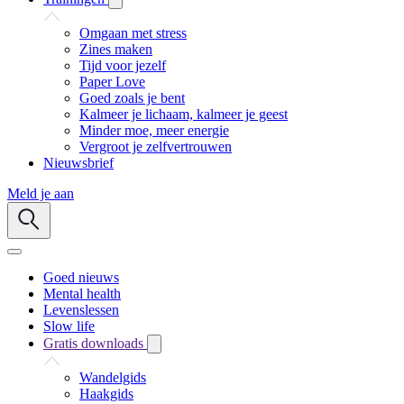
Omgaan met stress
Zines maken
Tijd voor jezelf
Paper Love
Goed zoals je bent
Kalmeer je lichaam, kalmeer je geest
Minder moe, meer energie
Vergroot je zelfvertrouwen
Nieuwsbrief
Meld je aan
Goed nieuws
Mental health
Levenslessen
Slow life
Gratis downloads
Wandelgids
Haakgids