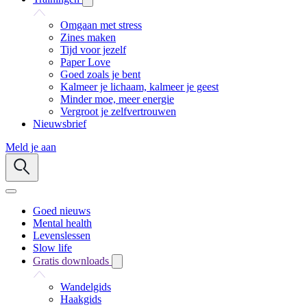
Omgaan met stress
Zines maken
Tijd voor jezelf
Paper Love
Goed zoals je bent
Kalmeer je lichaam, kalmeer je geest
Minder moe, meer energie
Vergroot je zelfvertrouwen
Nieuwsbrief
Meld je aan
Goed nieuws
Mental health
Levenslessen
Slow life
Gratis downloads
Wandelgids
Haakgids