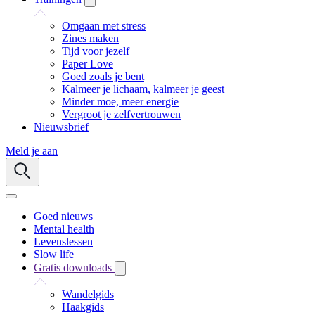
Omgaan met stress
Zines maken
Tijd voor jezelf
Paper Love
Goed zoals je bent
Kalmeer je lichaam, kalmeer je geest
Minder moe, meer energie
Vergroot je zelfvertrouwen
Nieuwsbrief
Meld je aan
Goed nieuws
Mental health
Levenslessen
Slow life
Gratis downloads
Wandelgids
Haakgids