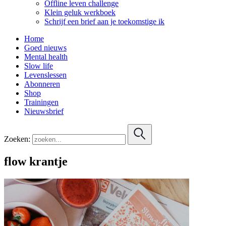
Offline leven challenge
Klein geluk werkboek
Schrijf een brief aan je toekomstige ik
Home
Goed nieuws
Mental health
Slow life
Levenslessen
Abonneren
Shop
Trainingen
Nieuwsbrief
Zoeken:
flow krantje