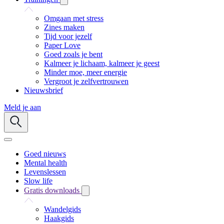
Omgaan met stress
Zines maken
Tijd voor jezelf
Paper Love
Goed zoals je bent
Kalmeer je lichaam, kalmeer je geest
Minder moe, meer energie
Vergroot je zelfvertrouwen
Nieuwsbrief
Meld je aan
Goed nieuws
Mental health
Levenslessen
Slow life
Gratis downloads
Wandelgids
Haakgids