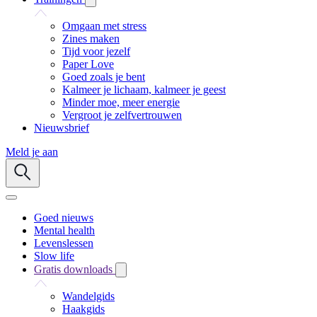
Omgaan met stress
Zines maken
Tijd voor jezelf
Paper Love
Goed zoals je bent
Kalmeer je lichaam, kalmeer je geest
Minder moe, meer energie
Vergroot je zelfvertrouwen
Nieuwsbrief
Meld je aan
Goed nieuws
Mental health
Levenslessen
Slow life
Gratis downloads
Wandelgids
Haakgids