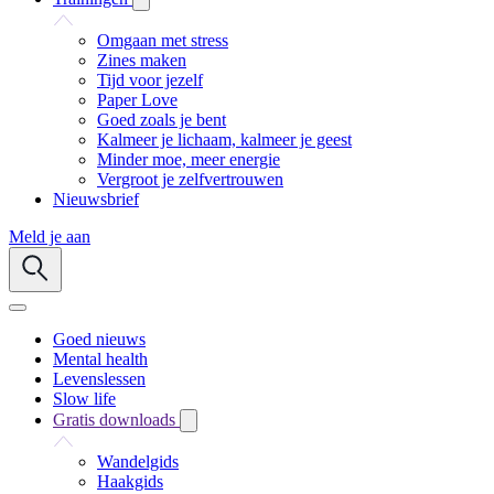
Omgaan met stress
Zines maken
Tijd voor jezelf
Paper Love
Goed zoals je bent
Kalmeer je lichaam, kalmeer je geest
Minder moe, meer energie
Vergroot je zelfvertrouwen
Nieuwsbrief
Meld je aan
Goed nieuws
Mental health
Levenslessen
Slow life
Gratis downloads
Wandelgids
Haakgids