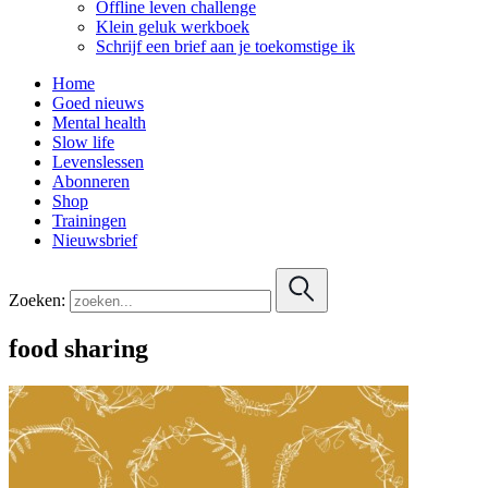
Offline leven challenge
Klein geluk werkboek
Schrijf een brief aan je toekomstige ik
Home
Goed nieuws
Mental health
Slow life
Levenslessen
Abonneren
Shop
Trainingen
Nieuwsbrief
Zoeken:
food sharing