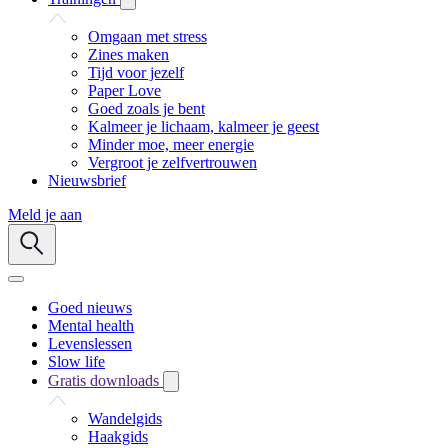
Omgaan met stress
Zines maken
Tijd voor jezelf
Paper Love
Goed zoals je bent
Kalmeer je lichaam, kalmeer je geest
Minder moe, meer energie
Vergroot je zelfvertrouwen
Nieuwsbrief
Meld je aan
Goed nieuws
Mental health
Levenslessen
Slow life
Gratis downloads
Wandelgids
Haakgids