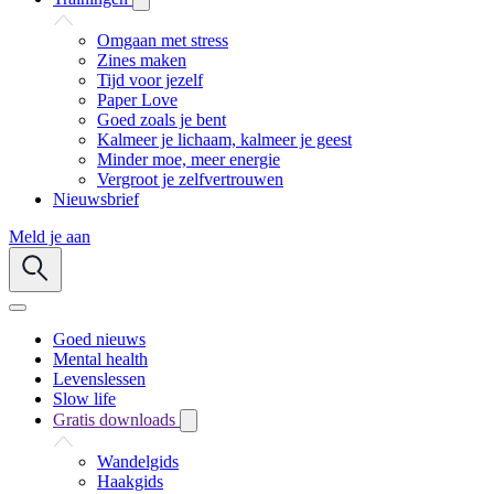
Omgaan met stress
Zines maken
Tijd voor jezelf
Paper Love
Goed zoals je bent
Kalmeer je lichaam, kalmeer je geest
Minder moe, meer energie
Vergroot je zelfvertrouwen
Nieuwsbrief
Meld je aan
Goed nieuws
Mental health
Levenslessen
Slow life
Gratis downloads
Wandelgids
Haakgids