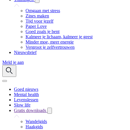
Omgaan met stress
Zines maken
Tijd voor jezelf
Paper Love
Goed zoals je bent
Kalmeer je lichaam, kalmeer je geest
Minder moe, meer energie
Vergroot je zelfvertrouwen
Nieuwsbrief
Meld je aan
Goed nieuws
Mental health
Levenslessen
Slow life
Gratis downloads
Wandelgids
Haakgids