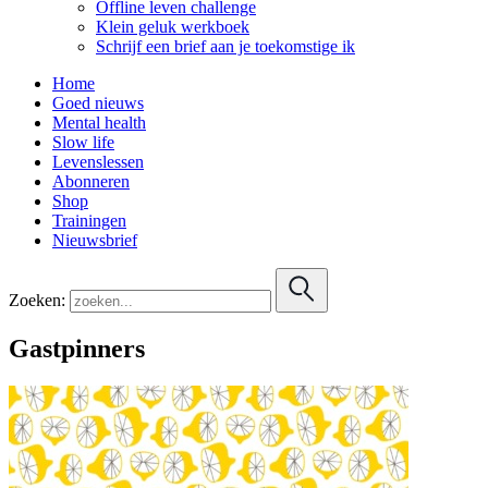
Offline leven challenge
Klein geluk werkboek
Schrijf een brief aan je toekomstige ik
Home
Goed nieuws
Mental health
Slow life
Levenslessen
Abonneren
Shop
Trainingen
Nieuwsbrief
Zoeken:
Gastpinners