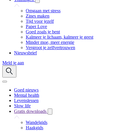
Omgaan met stress
Zines maken
Tijd voor jezelf
Paper Love
Goed zoals je bent
Kalmeer je lichaam, kalmeer je geest
Minder moe, meer energie
Vergroot je zelfvertrouwen
Nieuwsbrief
Meld je aan
Goed nieuws
Mental health
Levenslessen
Slow life
Gratis downloads
Wandelgids
Haakgids