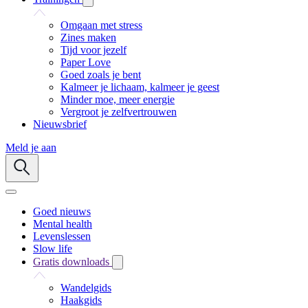
Omgaan met stress
Zines maken
Tijd voor jezelf
Paper Love
Goed zoals je bent
Kalmeer je lichaam, kalmeer je geest
Minder moe, meer energie
Vergroot je zelfvertrouwen
Nieuwsbrief
Meld je aan
Goed nieuws
Mental health
Levenslessen
Slow life
Gratis downloads
Wandelgids
Haakgids