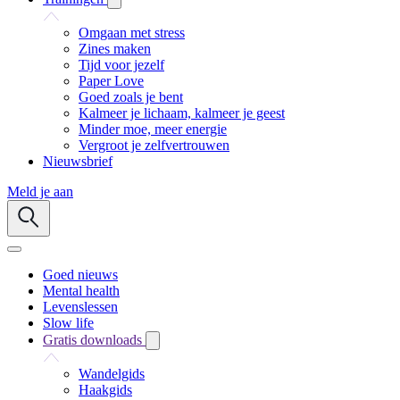
Omgaan met stress
Zines maken
Tijd voor jezelf
Paper Love
Goed zoals je bent
Kalmeer je lichaam, kalmeer je geest
Minder moe, meer energie
Vergroot je zelfvertrouwen
Nieuwsbrief
Meld je aan
Goed nieuws
Mental health
Levenslessen
Slow life
Gratis downloads
Wandelgids
Haakgids