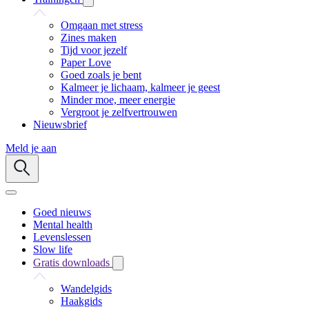
Omgaan met stress
Zines maken
Tijd voor jezelf
Paper Love
Goed zoals je bent
Kalmeer je lichaam, kalmeer je geest
Minder moe, meer energie
Vergroot je zelfvertrouwen
Nieuwsbrief
Meld je aan
Goed nieuws
Mental health
Levenslessen
Slow life
Gratis downloads
Wandelgids
Haakgids