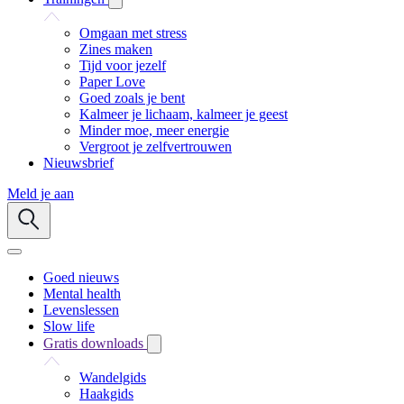
Omgaan met stress
Zines maken
Tijd voor jezelf
Paper Love
Goed zoals je bent
Kalmeer je lichaam, kalmeer je geest
Minder moe, meer energie
Vergroot je zelfvertrouwen
Nieuwsbrief
Meld je aan
Goed nieuws
Mental health
Levenslessen
Slow life
Gratis downloads
Wandelgids
Haakgids