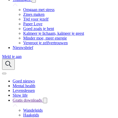
Omgaan met stress
Zines maken
Tijd voor jezelf
Paper Love
Goed zoals je bent
Kalmeer je lichaam, kalmeer je geest
Minder moe, meer energie
Vergroot je zelfvertrouwen
Nieuwsbrief
Meld je aan
Goed nieuws
Mental health
Levenslessen
Slow life
Gratis downloads
Wandelgids
Haakgids