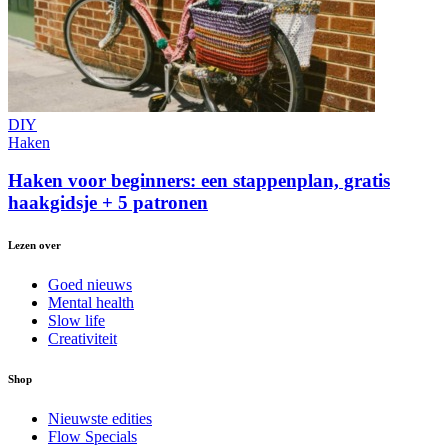
DIY
Haken
Haken voor beginners: een stappenplan, gratis
haakgidsje + 5 patronen
Lezen over
Goed nieuws
Mental health
Slow life
Creativiteit
Shop
Nieuwste edities
Flow Specials