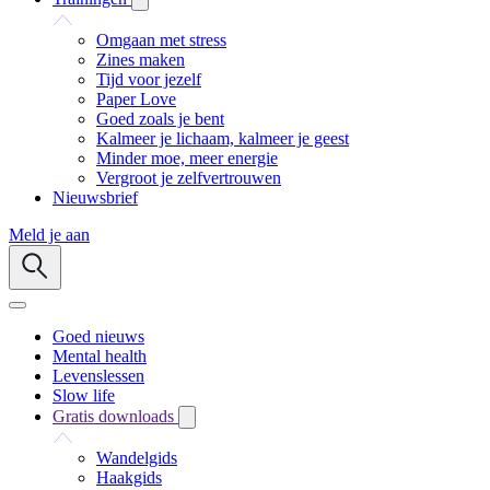
Omgaan met stress
Zines maken
Tijd voor jezelf
Paper Love
Goed zoals je bent
Kalmeer je lichaam, kalmeer je geest
Minder moe, meer energie
Vergroot je zelfvertrouwen
Nieuwsbrief
Meld je aan
Goed nieuws
Mental health
Levenslessen
Slow life
Gratis downloads
Wandelgids
Haakgids