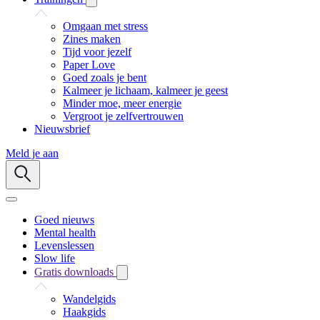
Omgaan met stress
Zines maken
Tijd voor jezelf
Paper Love
Goed zoals je bent
Kalmeer je lichaam, kalmeer je geest
Minder moe, meer energie
Vergroot je zelfvertrouwen
Nieuwsbrief
Meld je aan
Goed nieuws
Mental health
Levenslessen
Slow life
Gratis downloads
Wandelgids
Haakgids