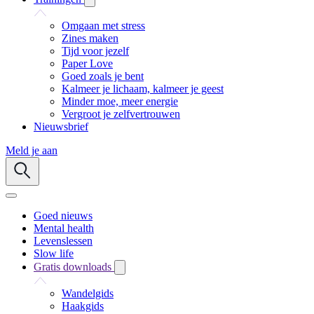
Omgaan met stress
Zines maken
Tijd voor jezelf
Paper Love
Goed zoals je bent
Kalmeer je lichaam, kalmeer je geest
Minder moe, meer energie
Vergroot je zelfvertrouwen
Nieuwsbrief
Meld je aan
Goed nieuws
Mental health
Levenslessen
Slow life
Gratis downloads
Wandelgids
Haakgids