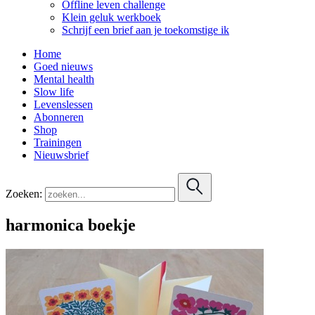
Offline leven challenge
Klein geluk werkboek
Schrijf een brief aan je toekomstige ik
Home
Goed nieuws
Mental health
Slow life
Levenslessen
Abonneren
Shop
Trainingen
Nieuwsbrief
Zoeken:
harmonica boekje