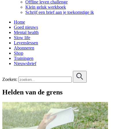
Offline leven challenge
Klein geluk werkboek
Schrijf een brief aan je toekomstige ik
Home
Goed nieuws
Mental health
Slow life
Levenslessen
Abonneren
Shop
Trainingen
Nieuwsbrief
Zoeken:
Helden van de grens