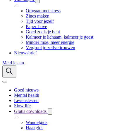
Omgaan met stress
Zines maken
Tijd voor jezelf
Paper Love
Goed zoals je bent
Kalmeer je lichaam, kalmeer je geest
Minder moe, meer energie
Vergroot je zelfvertrouwen
Nieuwsbrief
Meld je aan
Goed nieuws
Mental health
Levenslessen
Slow life
Gratis downloads
Wandelgids
Haakgids