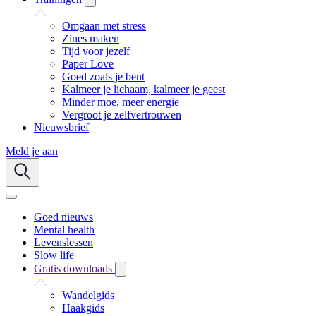
Omgaan met stress
Zines maken
Tijd voor jezelf
Paper Love
Goed zoals je bent
Kalmeer je lichaam, kalmeer je geest
Minder moe, meer energie
Vergroot je zelfvertrouwen
Nieuwsbrief
Meld je aan
Goed nieuws
Mental health
Levenslessen
Slow life
Gratis downloads
Wandelgids
Haakgids