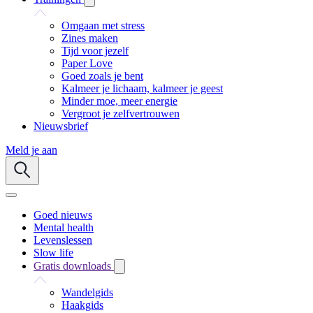
Omgaan met stress
Zines maken
Tijd voor jezelf
Paper Love
Goed zoals je bent
Kalmeer je lichaam, kalmeer je geest
Minder moe, meer energie
Vergroot je zelfvertrouwen
Nieuwsbrief
Meld je aan
Goed nieuws
Mental health
Levenslessen
Slow life
Gratis downloads
Wandelgids
Haakgids