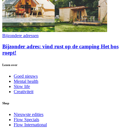
Bijzondere adressen
Bijzonder adres: vind rust op de camping Het bos
roept!
Lezen over
Goed nieuws
Mental health
Slow life
Creativiteit
Shop
Nieuwste edities
Flow Specials
Flow International