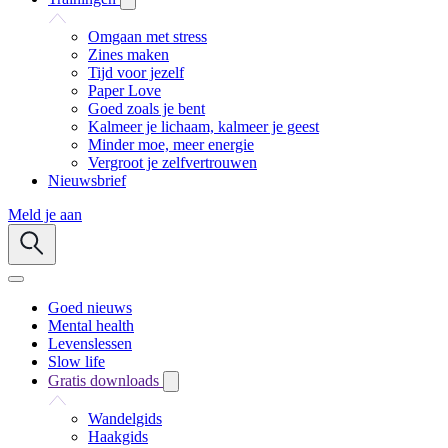
Omgaan met stress
Zines maken
Tijd voor jezelf
Paper Love
Goed zoals je bent
Kalmeer je lichaam, kalmeer je geest
Minder moe, meer energie
Vergroot je zelfvertrouwen
Nieuwsbrief
Meld je aan
Goed nieuws
Mental health
Levenslessen
Slow life
Gratis downloads
Wandelgids
Haakgids