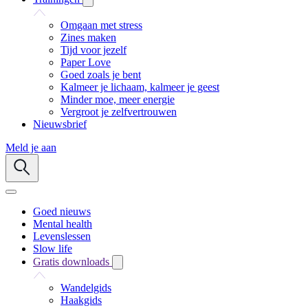
Omgaan met stress
Zines maken
Tijd voor jezelf
Paper Love
Goed zoals je bent
Kalmeer je lichaam, kalmeer je geest
Minder moe, meer energie
Vergroot je zelfvertrouwen
Nieuwsbrief
Meld je aan
Goed nieuws
Mental health
Levenslessen
Slow life
Gratis downloads
Wandelgids
Haakgids