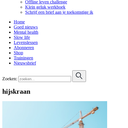
Offline leven challenge
Klein geluk werkboek
Schrijf een brief aan je toekomstige ik
Home
Goed nieuws
Mental health
Slow life
Levenslessen
Abonneren
Shop
Trainingen
Nieuwsbrief
Zoeken:
hijskraan