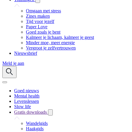
Omgaan met stress
Zines maken
Tijd voor jezelf
Paper Love
Goed zoals je bent
Kalmeer je lichaam, kalmeer je geest
Minder moe, meer energie
Vergroot je zelfvertrouwen
Nieuwsbrief
Meld je aan
Goed nieuws
Mental health
Levenslessen
Slow life
Gratis downloads
Wandelgids
Haakgids