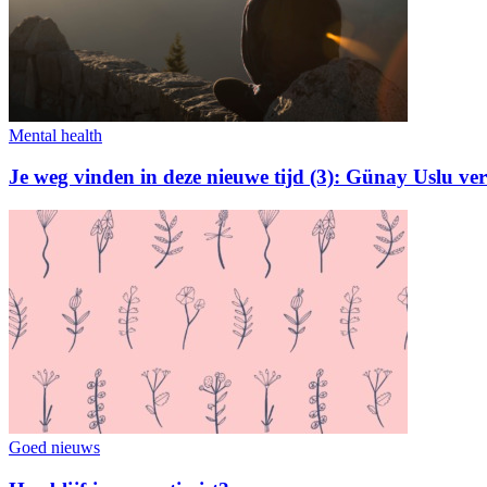
Mental health
Je weg vinden in deze nieuwe tijd (3): Günay Uslu ver
Goed nieuws