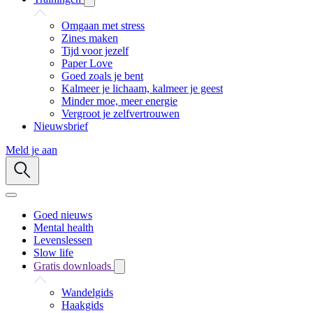
Omgaan met stress
Zines maken
Tijd voor jezelf
Paper Love
Goed zoals je bent
Kalmeer je lichaam, kalmeer je geest
Minder moe, meer energie
Vergroot je zelfvertrouwen
Nieuwsbrief
Meld je aan
Goed nieuws
Mental health
Levenslessen
Slow life
Gratis downloads
Wandelgids
Haakgids