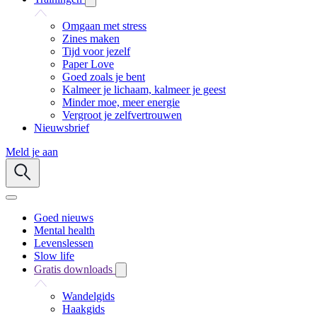
Omgaan met stress
Zines maken
Tijd voor jezelf
Paper Love
Goed zoals je bent
Kalmeer je lichaam, kalmeer je geest
Minder moe, meer energie
Vergroot je zelfvertrouwen
Nieuwsbrief
Meld je aan
Goed nieuws
Mental health
Levenslessen
Slow life
Gratis downloads
Wandelgids
Haakgids