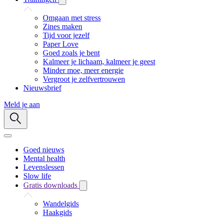
Omgaan met stress
Zines maken
Tijd voor jezelf
Paper Love
Goed zoals je bent
Kalmeer je lichaam, kalmeer je geest
Minder moe, meer energie
Vergroot je zelfvertrouwen
Nieuwsbrief
Meld je aan
Goed nieuws
Mental health
Levenslessen
Slow life
Gratis downloads
Wandelgids
Haakgids