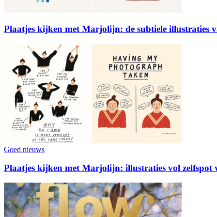
Plaatjes kijken met Marjolijn: de subtiele illustraties
Goed nieuws
Plaatjes kijken met Marjolijn: illustraties vol zelfspo