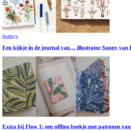
Hobby's
Een kijkje in de journal van… illustrator Sanny van
Extra bij Flow 1: een offline boekje met patronen va