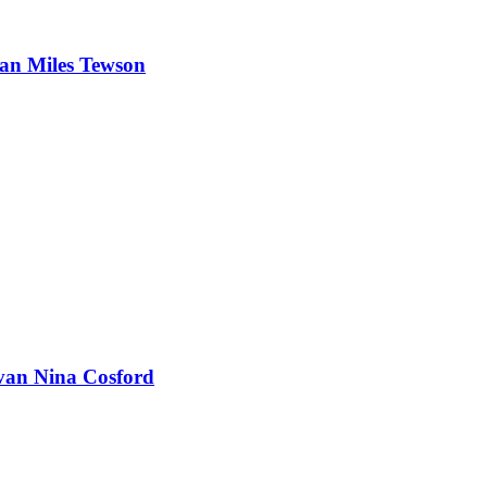
 van Miles Tewson
t van Nina Cosford