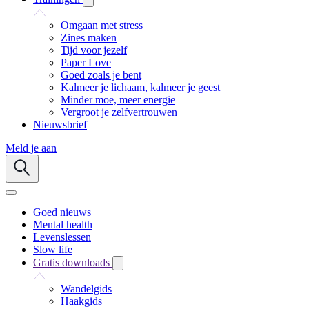
Omgaan met stress
Zines maken
Tijd voor jezelf
Paper Love
Goed zoals je bent
Kalmeer je lichaam, kalmeer je geest
Minder moe, meer energie
Vergroot je zelfvertrouwen
Nieuwsbrief
Meld je aan
Goed nieuws
Mental health
Levenslessen
Slow life
Gratis downloads
Wandelgids
Haakgids