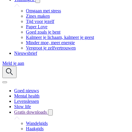
Omgaan met stress
Zines maken
Tijd voor jezelf
Paper Love
Goed zoals je bent
Kalmeer je lichaam, kalmeer je geest
Minder moe, meer energie
Vergroot je zelfvertrouwen
Nieuwsbrief
Meld je aan
Goed nieuws
Mental health
Levenslessen
Slow life
Gratis downloads
Wandelgids
Haakgids