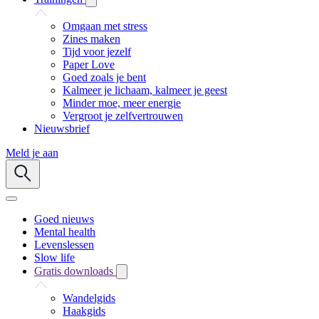
Omgaan met stress
Zines maken
Tijd voor jezelf
Paper Love
Goed zoals je bent
Kalmeer je lichaam, kalmeer je geest
Minder moe, meer energie
Vergroot je zelfvertrouwen
Nieuwsbrief
Meld je aan
Goed nieuws
Mental health
Levenslessen
Slow life
Gratis downloads
Wandelgids
Haakgids