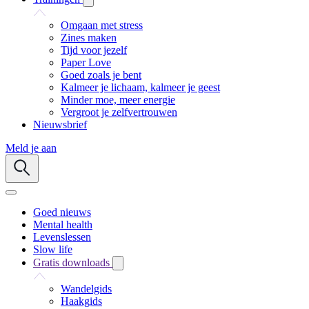
Omgaan met stress
Zines maken
Tijd voor jezelf
Paper Love
Goed zoals je bent
Kalmeer je lichaam, kalmeer je geest
Minder moe, meer energie
Vergroot je zelfvertrouwen
Nieuwsbrief
Meld je aan
Goed nieuws
Mental health
Levenslessen
Slow life
Gratis downloads
Wandelgids
Haakgids