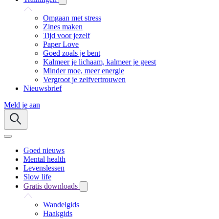
Omgaan met stress
Zines maken
Tijd voor jezelf
Paper Love
Goed zoals je bent
Kalmeer je lichaam, kalmeer je geest
Minder moe, meer energie
Vergroot je zelfvertrouwen
Nieuwsbrief
Meld je aan
Goed nieuws
Mental health
Levenslessen
Slow life
Gratis downloads
Wandelgids
Haakgids