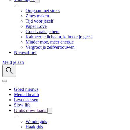
Omgaan met stress
Zines maken
Tijd voor jezelf
Paper Love
Goed zoals je bent
Kalmeer je lichaam, kalmeer je geest
Minder moe, meer energie
Vergroot je zelfvertrouwen
Nieuwsbrief
Meld je aan
Goed nieuws
Mental health
Levenslessen
Slow life
Gratis downloads
Wandelgids
Haakgids