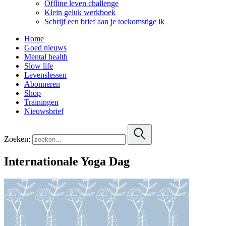
Offline leven challenge
Klein geluk werkboek
Schrijf een brief aan je toekomstige ik
Home
Goed nieuws
Mental health
Slow life
Levenslessen
Abonneren
Shop
Trainingen
Nieuwsbrief
Zoeken:
Internationale Yoga Dag