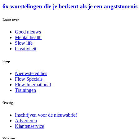
6x worstelingen die je herkent als je een angststoornis
Lezen over
Goed nieuws
Mental health
Slow life
Creativiteit
Shop
Nieuwste edities
Flow Specials
Flow International
Trainingen
Overig
Inschrijven voor de nieuwsbrief
Adverteren
Klantenservice
Volg ons