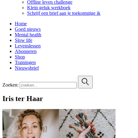
Offline leven challenge
Klein geluk werkboek
Schrijf een brief aan je toekomstige ik
Home
Goed nieuws
Mental health
Slow life
Levenslessen
Abonneren
Shop
Trainingen
Nieuwsbrief
Zoeken:
Iris ter Haar