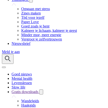
Omgaan met stress
Zines maken
Tijd voor jezelf
Paper Love
Goed zoals je bent
Kalmeer je lichaam, kalmeer je geest
Minder moe, meer energie
Vergroot je zelfvertrouwen
Nieuwsbrief
Meld je aan
Goed nieuws
Mental health
Levenslessen
Slow life
Gratis downloads
Wandelgids
Haakgids