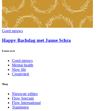
Goed nieuws
Happy Bachdag met Janne Schra
Lezen over
Goed nieuws
Mental health
Slow life
Creativiteit
Shop
Nieuwste edities
Flow Specials
Flow International
Trainingen