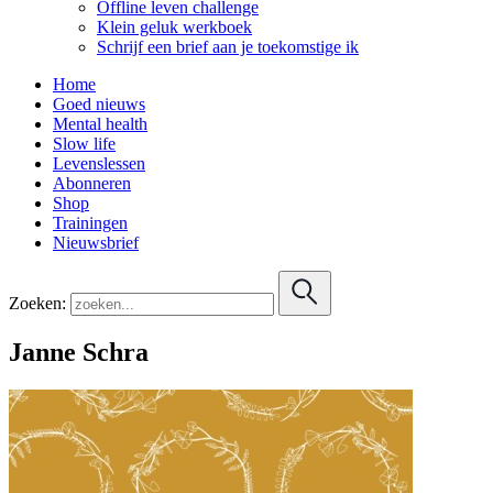
Offline leven challenge
Klein geluk werkboek
Schrijf een brief aan je toekomstige ik
Home
Goed nieuws
Mental health
Slow life
Levenslessen
Abonneren
Shop
Trainingen
Nieuwsbrief
Zoeken:
Janne Schra