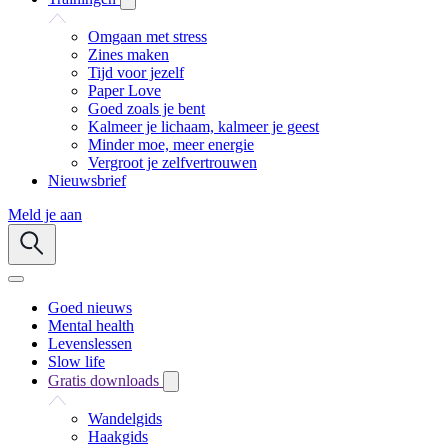
Omgaan met stress
Zines maken
Tijd voor jezelf
Paper Love
Goed zoals je bent
Kalmeer je lichaam, kalmeer je geest
Minder moe, meer energie
Vergroot je zelfvertrouwen
Nieuwsbrief
Meld je aan
Goed nieuws
Mental health
Levenslessen
Slow life
Gratis downloads
Wandelgids
Haakgids