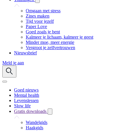
Omgaan met stress
Zines maken
Tijd voor jezelf
Paper Love
Goed zoals je bent
Kalmeer je lichaam, kalmeer je geest
Minder moe, meer energie
Vergroot je zelfvertrouwen
Nieuwsbrief
Meld je aan
Goed nieuws
Mental health
Levenslessen
Slow life
Gratis downloads
Wandelgids
Haakgids