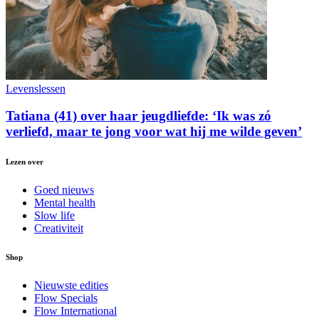
Levenslessen
Tatiana (41) over haar jeugdliefde: ‘Ik was zó
verliefd, maar te jong voor wat hij me wilde geven’
Lezen over
Goed nieuws
Mental health
Slow life
Creativiteit
Shop
Nieuwste edities
Flow Specials
Flow International