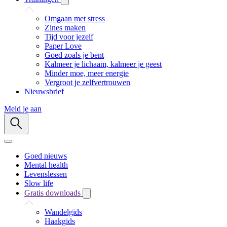
Omgaan met stress
Zines maken
Tijd voor jezelf
Paper Love
Goed zoals je bent
Kalmeer je lichaam, kalmeer je geest
Minder moe, meer energie
Vergroot je zelfvertrouwen
Nieuwsbrief
Meld je aan
Goed nieuws
Mental health
Levenslessen
Slow life
Gratis downloads
Wandelgids
Haakgids