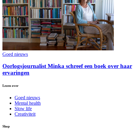
Goed nieuws
Oorlogsjournalist Minka schreef een boek over haar
ervaringen
Lezen over
Goed nieuws
Mental health
Slow life
Creativiteit
Shop