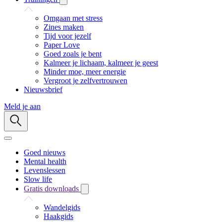
Omgaan met stress
Zines maken
Tijd voor jezelf
Paper Love
Goed zoals je bent
Kalmeer je lichaam, kalmeer je geest
Minder moe, meer energie
Vergroot je zelfvertrouwen
Nieuwsbrief
Meld je aan
Goed nieuws
Mental health
Levenslessen
Slow life
Gratis downloads
Wandelgids
Haakgids