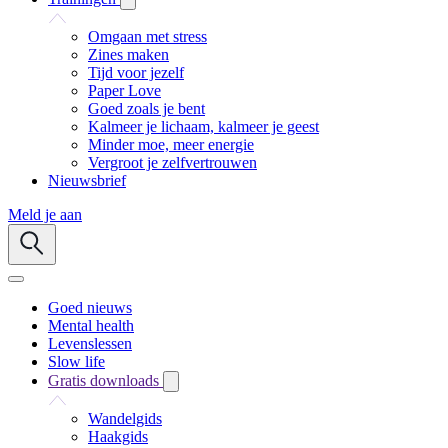
Omgaan met stress
Zines maken
Tijd voor jezelf
Paper Love
Goed zoals je bent
Kalmeer je lichaam, kalmeer je geest
Minder moe, meer energie
Vergroot je zelfvertrouwen
Nieuwsbrief
Meld je aan
Goed nieuws
Mental health
Levenslessen
Slow life
Gratis downloads
Wandelgids
Haakgids