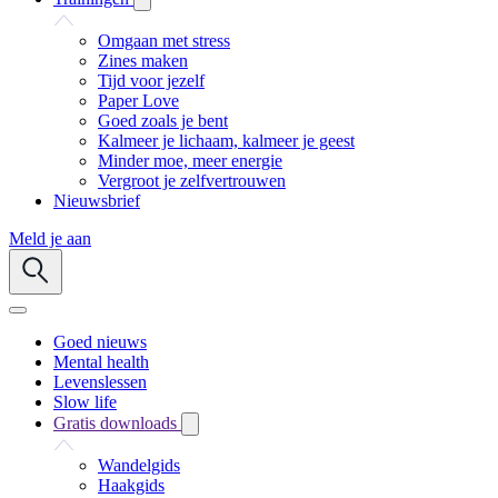
Omgaan met stress
Zines maken
Tijd voor jezelf
Paper Love
Goed zoals je bent
Kalmeer je lichaam, kalmeer je geest
Minder moe, meer energie
Vergroot je zelfvertrouwen
Nieuwsbrief
Meld je aan
Goed nieuws
Mental health
Levenslessen
Slow life
Gratis downloads
Wandelgids
Haakgids