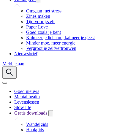
Omgaan met stress
Zines maken
Tijd voor jezelf
Paper Love
Goed zoals je bent
Kalmeer je lichaam, kalmeer je geest
Minder moe, meer energie
Vergroot je zelfvertrouwen
Nieuwsbrief
Meld je aan
Goed nieuws
Mental health
Levenslessen
Slow life
Gratis downloads
Wandelgids
Haakgids